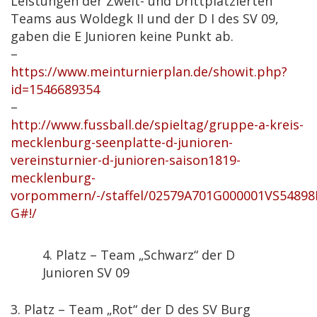
Leistungen der Zweit- und Drittplatzierten
Teams aus Woldegk II und der D I des SV 09,
gaben die E Junioren keine Punkt ab.
–
https://www.meinturnierplan.de/showit.php?
id=1546689354
–
http://www.fussball.de/spieltag/gruppe-a-kreis-
mecklenburg-seenplatte-d-junioren-
vereinsturnier-d-junioren-saison1819-
mecklenburg-
vorpommern/-/staffel/02579A701G000001VS54898
G#!/
4. Platz – Team „Schwarz“ der D
Junioren SV 09
3. Platz – Team „Rot“ der D des SV Burg