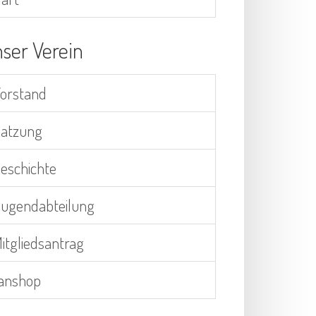
ser Verein
orstand
atzung
eschichte
ugendabteilung
itgliedsantrag
anshop