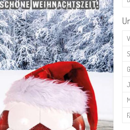
Un
V
S
G
J
M
F