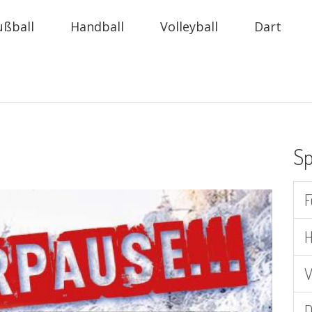
ußball
Handball
Volleyball
Dart
Sp
F
H
V
D