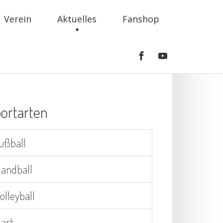
Verein
Aktuelles
Fanshop
ortarten
ußball
andball
olleyball
art