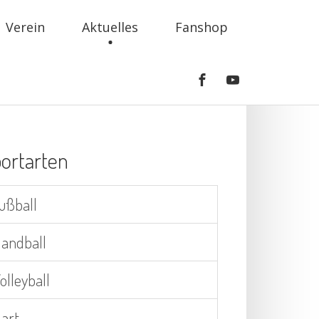
Verein
Aktuelles
Fanshop
ortarten
ußball
andball
olleyball
art