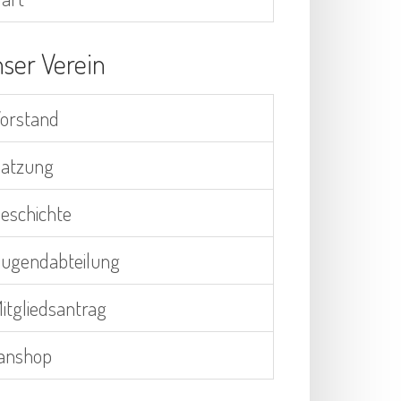
ser Verein
orstand
atzung
eschichte
ugendabteilung
itgliedsantrag
anshop