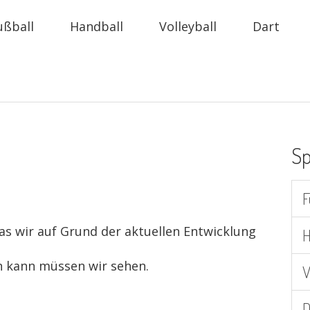
ußball
Handball
Volleyball
Dart
Sp
F
as wir auf Grund der aktuellen Entwicklung
H
 kann müssen wir sehen.
V
D