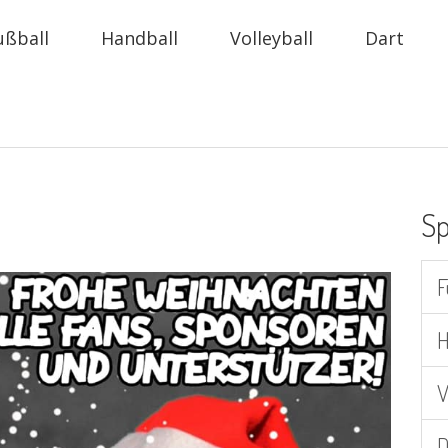
ußball
Handball
Volleyball
Dart
Sp
F
H
V
D