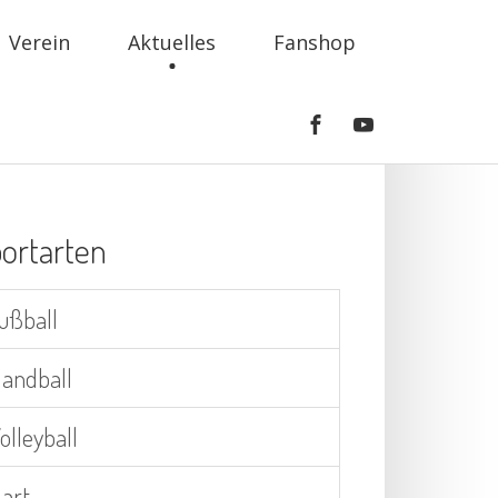
Verein
Aktuelles
Fanshop
ortarten
ußball
andball
olleyball
art