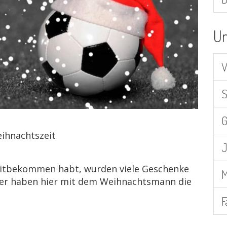
Un
V
S
G
ihnachtszeit
J
 mitbekommen habt, wurden viele Geschenke
M
ner haben hier mit dem Weihnachtsmann die
F