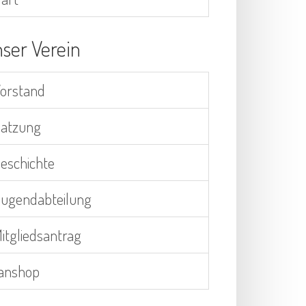
ser Verein
orstand
atzung
eschichte
ugendabteilung
itgliedsantrag
anshop